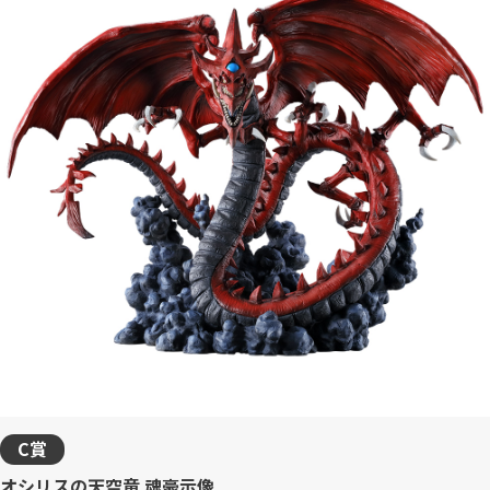
C賞
オシリスの天空竜 魂豪示像