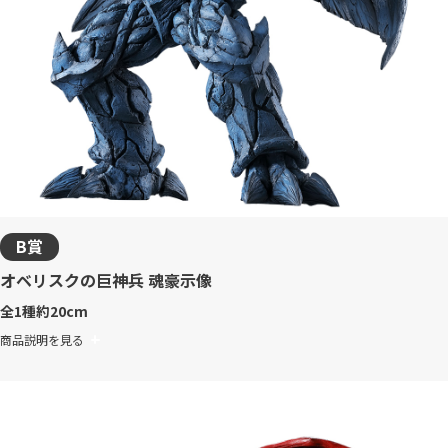
B賞
オベリスクの巨神兵 魂豪示像
全1種
約20cm
商品説明を見る