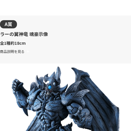
A賞
ラーの翼神竜 魂豪示像
全1種
約18cm
商品説明を見る